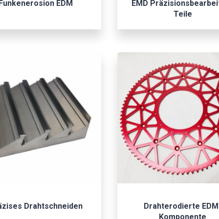
Funkenerosion EDM
EMD Präzisionsbearbei
Teile
äzises Drahtschneiden
Drahterodierte EDM
Komponente