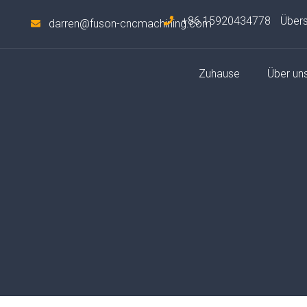
+86 15920434778
Über
darren@fuson-cncmachining.com
Zuhause
Über un