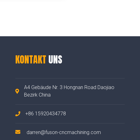
KONTAKT
UNS
A4 Gebäude Nr. 3 Hongnan Road Daojiao
Bezirk China
+86 15920434778
darren@fuson-cncmachining.com