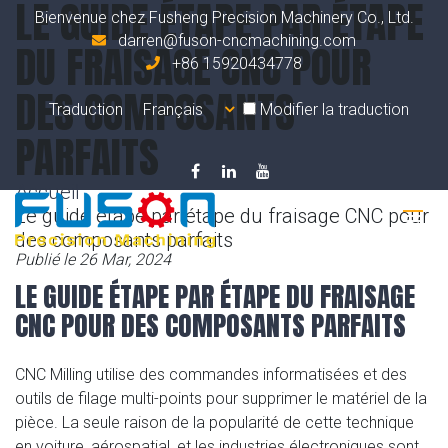
LE GUIDE ÉTAPE PAR ÉTAPE
Bienvenue chez Fusheng Precision Machinery Co., Ltd.
darren@fuson-cncmachining.com
DU FRAISAGE CNC POUR
+86 15920434778
DES COMPOSANTS
Traduction
Modifier la traduction
PARFAITS
Accueil
Le guide étape par étape du fraisage CNC pour
des composants parfaits
Publié le 26 Mar, 2024
LE GUIDE ÉTAPE PAR ÉTAPE DU FRAISAGE
CNC POUR DES COMPOSANTS PARFAITS
CNC Milling utilise des commandes informatisées et des
outils de filage multi-points pour supprimer le matériel de la
pièce. La seule raison de la popularité de cette technique
en voiture, aérospatial, et les industries électroniques sont